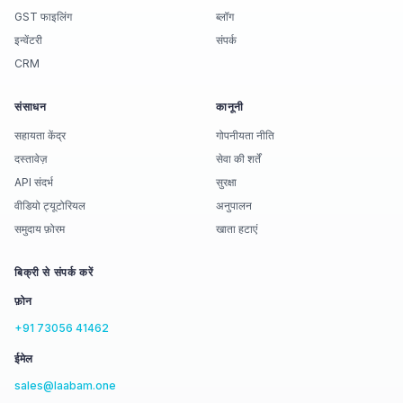
GST फाइलिंग
ब्लॉग
इन्वेंटरी
संपर्क
CRM
संसाधन
कानूनी
सहायता केंद्र
गोपनीयता नीति
दस्तावेज़
सेवा की शर्तें
API संदर्भ
सुरक्षा
वीडियो ट्यूटोरियल
अनुपालन
समुदाय फ़ोरम
खाता हटाएं
बिक्री से संपर्क करें
फ़ोन
+91 73056 41462
ईमेल
sales@laabam.one