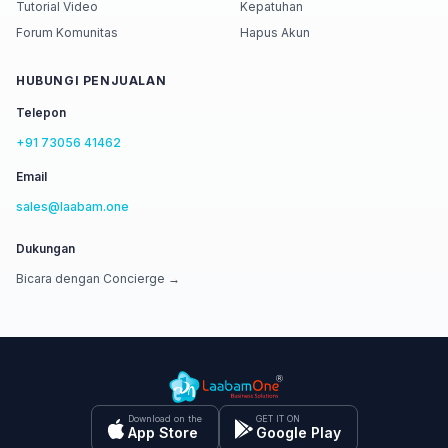
Tutorial Video
Kepatuhan
Forum Komunitas
Hapus Akun
HUBUNGI PENJUALAN
Telepon
+91 73056 41462
Email
sales@laabam.one
Dukungan
Bicara dengan Concierge →
Download on the
GET IT ON
App Store
Google Play