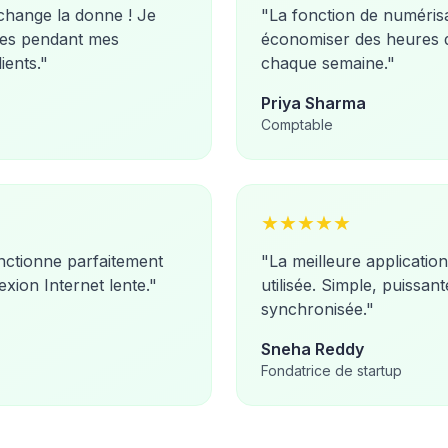
 change la donne ! Je
"
La fonction de numérisa
res pendant mes
économiser des heures d
ients.
"
chaque semaine.
"
Priya Sharma
Comptable
★
★
★
★
★
onctionne parfaitement
"
La meilleure applicatio
ion Internet lente.
"
utilisée. Simple, puissant
synchronisée.
"
Sneha Reddy
Fondatrice de startup