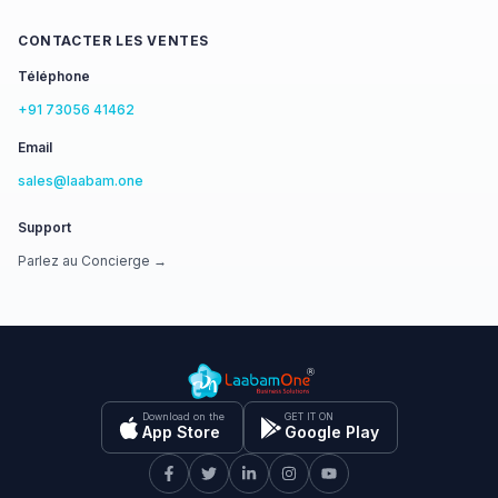
CONTACTER LES VENTES
Téléphone
+91 73056 41462
Email
sales@laabam.one
Support
Parlez au Concierge →
Download on the
GET IT ON
App Store
Google Play