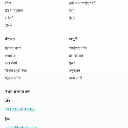
पेरोल
हमारे साथ साझेदार बनें
GST फाइलिंग
ब्लॉग
इन्वेंटरी
संपर्क
CRM
संसाधन
कानूनी
सहायता केंद्र
गोपनीयता नीति
दस्तावेज़
सेवा की शर्तें
API संदर्भ
सुरक्षा
वीडियो ट्यूटोरियल
अनुपालन
समुदाय फ़ोरम
खाता हटाएं
बिक्री से संपर्क करें
फ़ोन
+91 73056 41462
ईमेल
sales@laabam.one