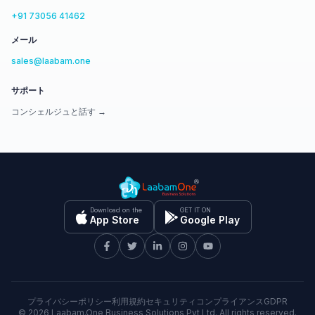
+91 73056 41462
メール
sales@laabam.one
サポート
コンシェルジュと話す →
Download on the
GET IT ON
App Store
Google Play
プライバシーポリシー
利用規約
セキュリティ
コンプライアンス
GDPR
©
2026
Laabam.One Business Solutions Pvt Ltd. All rights reserved.