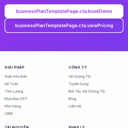
businessPlanTemplatePage.cta.bookDemo
businessPlanTemplatePage.cta.viewPricing
GIẢI PHÁP
CÔNG TY
Xuất Hóa Đơn
Về Chúng Tôi
Kế Toán
Tuyển Dụng
Tính Lương
Đối Tác Với Chúng Tôi
Khai Báo GST
Blog
Kho Hàng
Liên Hệ
CRM
TÀI NGUYÊN
PHÁP LÝ