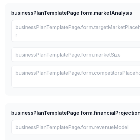
businessPlanTemplatePage.form.marketAnalysis
businessPlanTemplatePage.form.financialProjectio