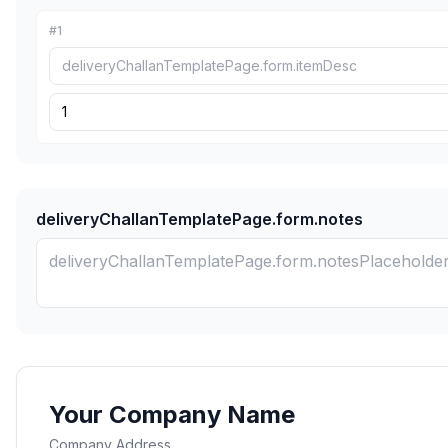
#
1
deliveryChallanTemplatePage.form.notes
Your Company Name
Company Address