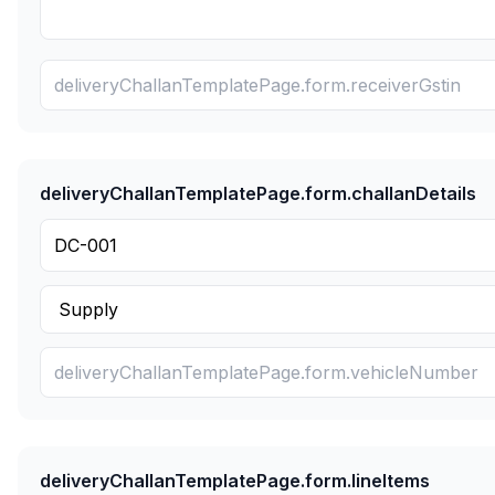
deliveryChallanTemplatePage.form.challanDetails
deliveryChallanTemplatePage.form.lineItems