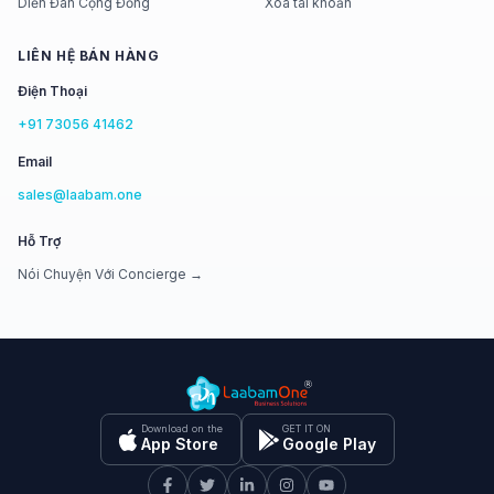
Diễn Đàn Cộng Đồng
Xóa tài khoản
LIÊN HỆ BÁN HÀNG
Điện Thoại
+91 73056 41462
Email
sales@laabam.one
Hỗ Trợ
Nói Chuyện Với Concierge →
Download on the
GET IT ON
App Store
Google Play