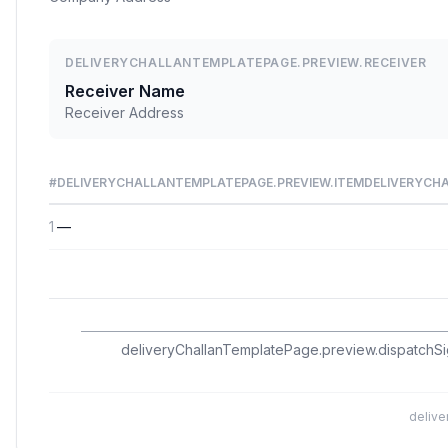
DELIVERYCHALLANTEMPLATEPAGE.PREVIEW.RECEIVER
Receiver Name
Receiver Address
#
DELIVERYCHALLANTEMPLATEPAGE.PREVIEW.ITEM
DELIVERYCH
1
—
deliveryChallanTemplatePage.preview.dispatchSi
delive