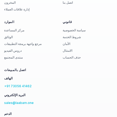
اتصل بنا
المخزون
إدارة علاقات العملاء
قانوني
الموارد
سياسة الخصوصية
مركز المساعدة
شروط الخدمة
الوثائق
الأمان
مرجع واجهة برمجة التطبيقات
الامتثال
دروس الفيديو
حذف الحساب
منتدى المجتمع
اتصل بالمبيعات
الهاتف
+91 73056 41462
البريد الإلكتروني
sales@laabam.one
الدعم