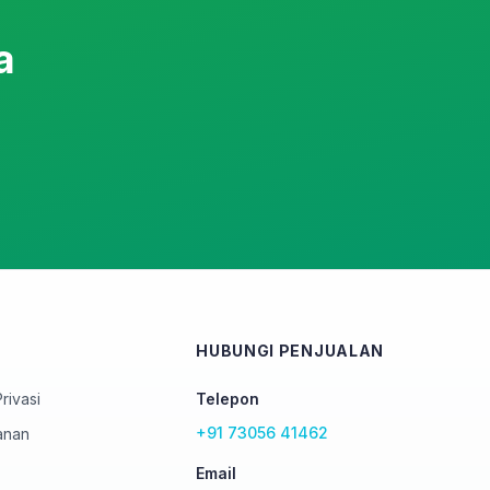
a
HUBUNGI PENJUALAN
rivasi
Telepon
+91 73056 41462
anan
Email