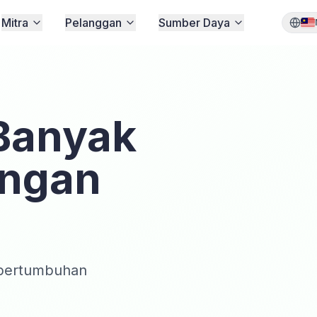
Mitra
Pelanggan
Sumber Daya
 Banyak
engan
t pertumbuhan