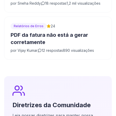
por
Sneha Reddy
18
respostas
1,2 mil
visualizações
24
Relatórios de Erros
PDF da fatura não está a gerar
corretamente
por
Vijay Kumar
12
respostas
890
visualizações
Diretrizes da Comunidade
Leia nossas diretrizes para manter nossa