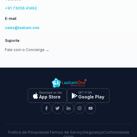
+91 73056 41462
E-mail
sales@laabam.one
Suporte
Fale com o Concierge →
Download on the
GET IT ON
App Store
Google Play
Política de Privacidade
Termos de Serviço
Segurança
Conformidade