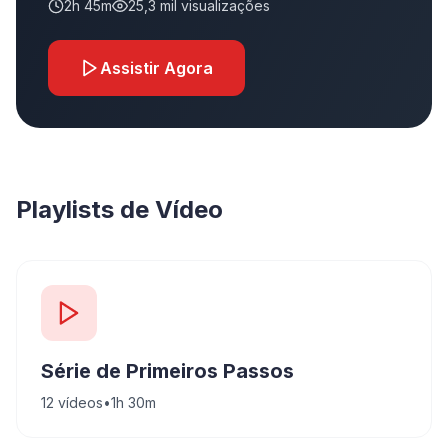
2h 45m
25,3 mil
visualizações
Assistir Agora
Playlists de Vídeo
Série de Primeiros Passos
12
vídeos
•
1h 30m