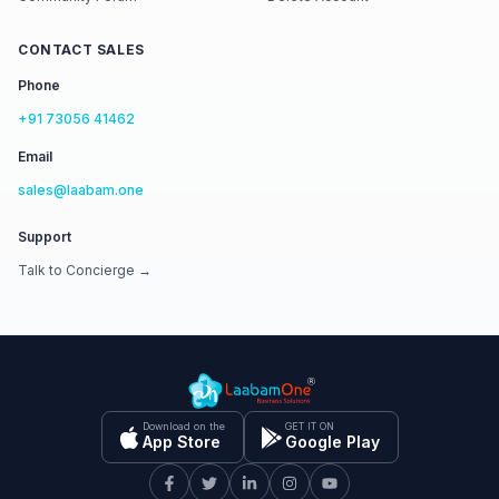
CONTACT SALES
Phone
+91 73056 41462
Email
sales@laabam.one
Support
Talk to Concierge →
Download on the
GET IT ON
App Store
Google Play