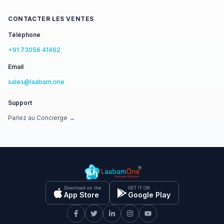
CONTACTER LES VENTES
Téléphone
+91 73056 41462
Email
sales@laabam.one
Support
Parlez au Concierge →
Download on the
GET IT ON
App Store
Google Play