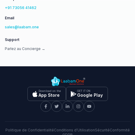
+91 73056 41462
Email
sales@laabam.one
Support
Parlez au Concierge →
Download on the
GET IT ON
App Store
Google Play
Politique de Confidentialité
Conditions d'Utilisation
Sécurité
Conformité
GDPR