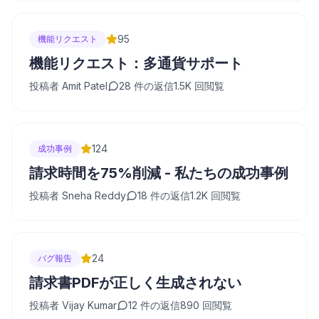
95
機能リクエスト
機能リクエスト：多通貨サポート
投稿者
Amit Patel
28
件の返信
1.5K
回閲覧
124
成功事例
請求時間を75%削減 - 私たちの成功事例
投稿者
Sneha Reddy
18
件の返信
1.2K
回閲覧
24
バグ報告
請求書PDFが正しく生成されない
投稿者
Vijay Kumar
12
件の返信
890
回閲覧