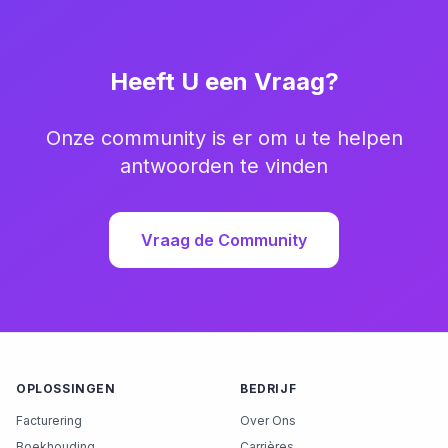
Heeft U een Vraag?
Onze community is er om u te helpen
antwoorden te vinden
Vraag de Community
OPLOSSINGEN
BEDRIJF
Facturering
Over Ons
Boekhouding
Carrières