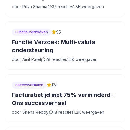
door
Priya Sharma
32
reacties
1.8K
weergaven
95
Functie Verzoeken
Functie Verzoek: Multi-valuta
ondersteuning
door
Amit Patel
28
reacties
1.5K
weergaven
124
Succesverhalen
Facturatietijd met 75% verminderd -
Ons succesverhaal
door
Sneha Reddy
18
reacties
1.2K
weergaven