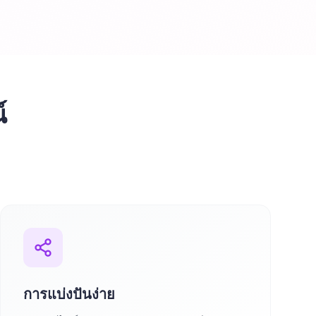
์
การแบ่งปันง่าย