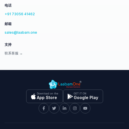
电话
+91 73056 41462
邮箱
sales@laabam.one
支持
联系客服 →
Download on the
GET IT ON
App Store
Google Play