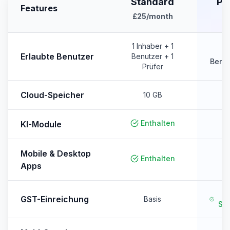
Standard
Pr
Features
£25
/month
£
1 Inhaber + 1
1 
Erlaubte Benutzer
Benutzer + 1
Benut
Prüfer
Cloud-Speicher
10 GB
Enthalten
KI-Module
Mobile & Desktop
Enthalten
Apps
E
GST-Einreichung
Basis
Ste