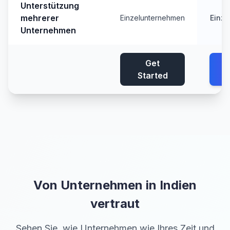
Unterstützung
mehrerer
Einzelunternehmen
Einz
Unternehmen
Get
Started
Von Unternehmen in Indien
vertraut
Sehen Sie, wie Unternehmen wie Ihres Zeit und