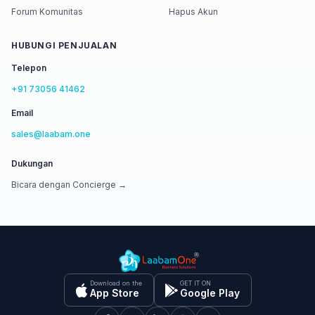
Forum Komunitas
Hapus Akun
HUBUNGI PENJUALAN
Telepon
+91 73056 41462
Email
sales@laabam.one
Dukungan
Bicara dengan Concierge →
Download on the
GET IT ON
App Store
Google Play