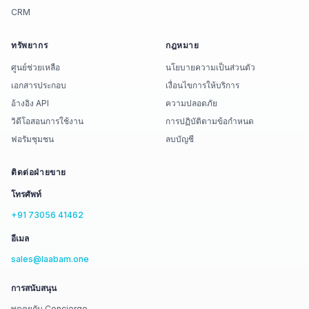
CRM
ทรัพยากร
กฎหมาย
ศูนย์ช่วยเหลือ
นโยบายความเป็นส่วนตัว
เอกสารประกอบ
เงื่อนไขการให้บริการ
อ้างอิง API
ความปลอดภัย
วิดีโอสอนการใช้งาน
การปฏิบัติตามข้อกำหนด
ฟอรัมชุมชน
ลบบัญชี
ติดต่อฝ่ายขาย
โทรศัพท์
+91 73056 41462
อีเมล
sales@laabam.one
การสนับสนุน
พูดคุยกับ Concierge →