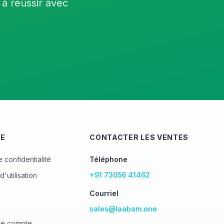
 à réussir avec
UE
CONTACTER LES VENTES
e confidentialité
Téléphone
+91 73056 41462
d'utilisation
Courriel
sales@laabam.one
le compte