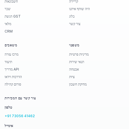
קריירה
חשבונאות
היה שותף איתנו
שכר
בלוג
הגשת GST
צור קשר
מלאי
CRM
משפטי
משאבים
מדיניות פרטיות
מרכז עזרה
תנאי שירות
תיעוד
אבטחה
מדריך API
ציות
הדרכות וידאו
מחיקת חשבון
פורום קהילה
צור קשר עם המכירות
טלפון
+91 73056 41462
אימייל