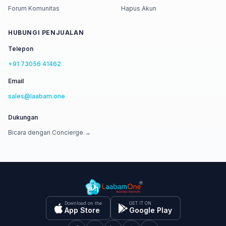
Forum Komunitas
Hapus Akun
HUBUNGI PENJUALAN
Telepon
+91 73056 41462
Email
sales@laabam.one
Dukungan
Bicara dengan Concierge →
Download on the
GET IT ON
App Store
Google Play