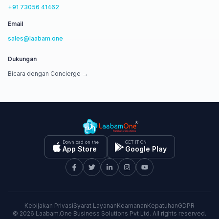
+91 73056 41462
Email
sales@laabam.one
Dukungan
Bicara dengan Concierge →
Download on the
GET IT ON
App Store
Google Play
Kebijakan Privasi
Syarat Layanan
Keamanan
Kepatuhan
GDPR
©
2026
Laabam.One Business Solutions Pvt Ltd. All rights reserved.