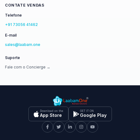
CONTATE VENDAS
Telefone
+91 73056 41462
E-mail
sales@laabam.one
Suporte
Fale com o Concierge →
Download on the
GET IT ON
App Store
Google Play