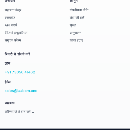
संसाधन
कानूनी
सहायता केंद्र
गोपनीयता नीति
दस्तावेज़
सेवा की शर्तें
API संदर्भ
सुरक्षा
वीडियो ट्यूटोरियल
अनुपालन
समुदाय फ़ोरम
खाता हटाएं
बिक्री से संपर्क करें
फ़ोन
+91 73056 41462
ईमेल
sales@laabam.one
सहायता
कौन्सियर्ज से बात करें →