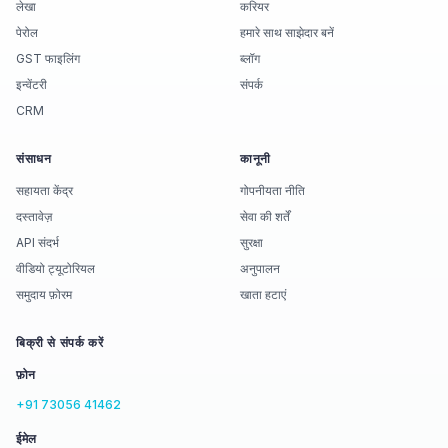
लेखा
करियर
पेरोल
हमारे साथ साझेदार बनें
GST फाइलिंग
ब्लॉग
इन्वेंटरी
संपर्क
CRM
संसाधन
कानूनी
सहायता केंद्र
गोपनीयता नीति
दस्तावेज़
सेवा की शर्तें
API संदर्भ
सुरक्षा
वीडियो ट्यूटोरियल
अनुपालन
समुदाय फ़ोरम
खाता हटाएं
बिक्री से संपर्क करें
फ़ोन
+91 73056 41462
ईमेल