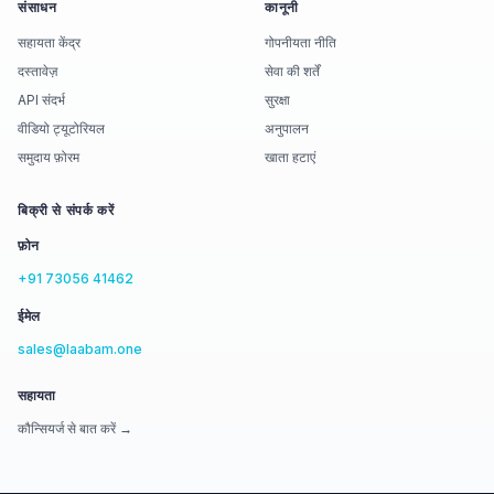
संसाधन
कानूनी
सहायता केंद्र
गोपनीयता नीति
दस्तावेज़
सेवा की शर्तें
API संदर्भ
सुरक्षा
वीडियो ट्यूटोरियल
अनुपालन
समुदाय फ़ोरम
खाता हटाएं
बिक्री से संपर्क करें
फ़ोन
+91 73056 41462
ईमेल
sales@laabam.one
सहायता
कौन्सियर्ज से बात करें →