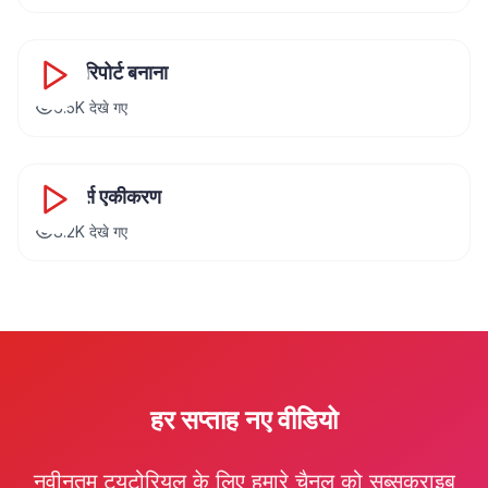
16:45
कस्टम रिपोर्ट बनाना
6.5K
देखे गए
20:12
ई-कॉमर्स एकीकरण
8.2K
देखे गए
हर सप्ताह नए वीडियो
नवीनतम ट्यूटोरियल के लिए हमारे चैनल को सब्सक्राइब