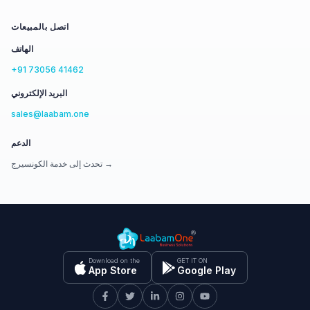
اتصل بالمبيعات
الهاتف
+91 73056 41462
البريد الإلكتروني
sales@laabam.one
الدعم
تحدث إلى خدمة الكونسيرج →
Download on the
GET IT ON
App Store
Google Play