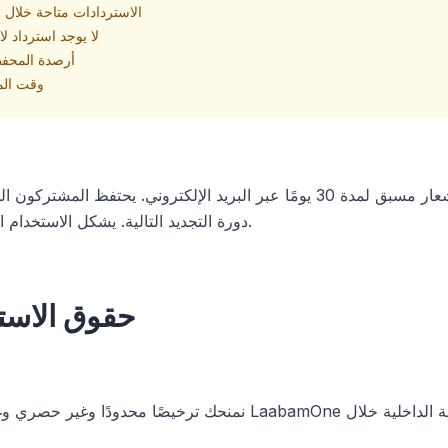
الاستردادات متاحة خلال 7 أيام من الدفع الأولي
لا يوجد استرداد ل
أرصدة المحفظة
وقت المعالجة: 
يجوز لنا تعديل الأسعار بإشعار مسبق لمدة 30 يومًا عبر البريد الإلكتروني. ي
دورة التجديد التالية. يشكل الاستخدام المستمر بعد تغيير السعر قبولًا.
4. حقوق الاس
نمنحك ترخيصًا محدودًا وغير حصري وغير قابل للتحويل للوصول إلى ne