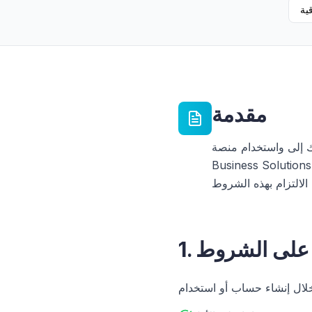
قية
مقدمة
LaabamOn المقدمة من LaabamOne
 "نحن"، "لنا"، أو "خاصتنا"). من خلال الوصول إلى خدماتنا أو استخدامها،
قة على الشروط