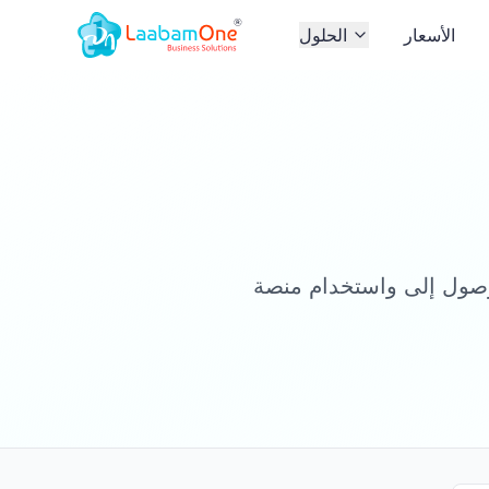
الأسعار
الحلول
نصة Laabam.One، فإنك توافق على الالتزام بشروط الخدمة هذه. يرجى