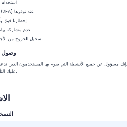
استخدام ك
تمكين المصادقة الثنائية (2FA) عند توفرها
إخطارنا فورًا
عدم مشاركة بيان
تسجيل الخروج من الأجه
2.3 وصو
نك مسؤول عن جميع الأنشطة التي يقوم بها المستخدمون الذين تد
عليك التأكد من امتثالهم لهذه الشروط.
3. ا
3.1 الن