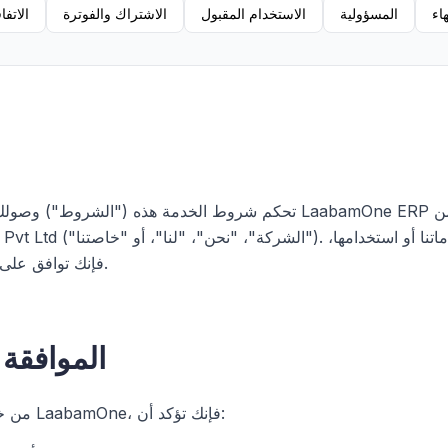
هاء
المسؤولية
الاستخدام المقبول
الاشتراك والفوترة
الاتفا
تحكم شروط الخدمة هذه ("الشروط") وصولك إلى واستخدام منصة e ERP
Business Solutions Pvt Ltd ("الشركة"،
فإنك توافق على الالتزام بهذه الشروط.
1. المواف
من خلال إنشاء حساب أو استخدام LaabamOne، فإنك تؤكد أن: