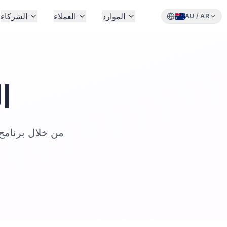
الموارد
العملاء
الشركاء
AU
/
AR
ا
تكامل مع Laabam.One من خ