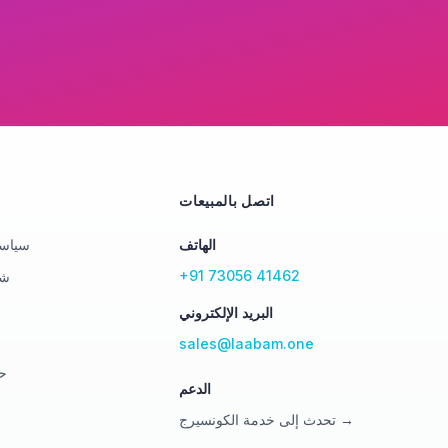
اتصل بالمبيعات
الهاتف
سياسة
+91 73056 41462
شر
البريد الإلكتروني
sales@laabam.one
ح
الدعم
تحدث إلى خدمة الكونسيرج →