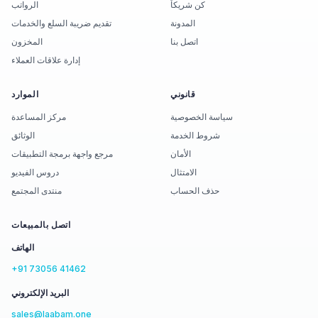
كن شريكاً
الرواتب
المدونة
تقديم ضريبة السلع والخدمات
اتصل بنا
المخزون
إدارة علاقات العملاء
قانوني
الموارد
سياسة الخصوصية
مركز المساعدة
شروط الخدمة
الوثائق
الأمان
مرجع واجهة برمجة التطبيقات
الامتثال
دروس الفيديو
حذف الحساب
منتدى المجتمع
اتصل بالمبيعات
الهاتف
+91 73056 41462
البريد الإلكتروني
sales@laabam.one