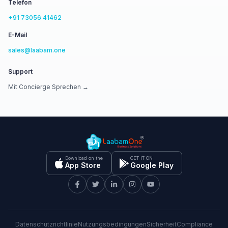
Telefon
+91 73056 41462
E-Mail
sales@laabam.one
Support
Mit Concierge Sprechen →
Download on the
GET IT ON
App Store
Google Play
Datenschutzrichtlinie
Nutzungsbedingungen
Sicherheit
Compliance