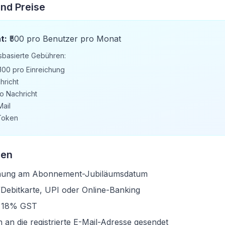
nd Preise
t:
₹500 pro Benutzer pro Monat
sbasierte Gebühren:
500 pro Einreichung
hricht
o Nachricht
Mail
 Token
gen
nung am Abonnement-Jubiläumsdatum
/Debitkarte, UPI oder Online-Banking
ve 18% GST
n die registrierte E-Mail-Adresse gesendet