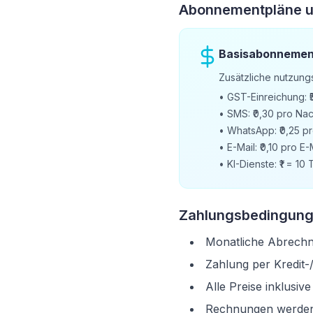
Abonnementpläne u
Basisabonnemen
Zusätzliche nutzung
•
GST-Einreichung: ₹
•
SMS: ₹0,30 pro Nac
•
WhatsApp: ₹0,25 pr
•
E-Mail: ₹0,10 pro E-
•
KI-Dienste: ₹1 = 10
Zahlungsbedingun
Monatliche Abrech
Zahlung per Kredit-
Alle Preise inklusi
Rechnungen werden a