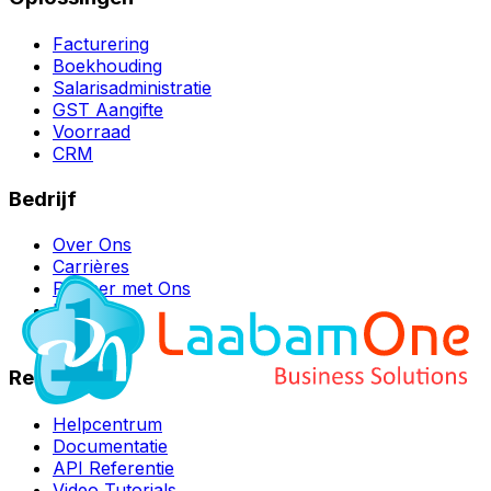
Facturering
Boekhouding
Salarisadministratie
GST Aangifte
Voorraad
CRM
Bedrijf
Over Ons
Carrières
Partner met Ons
Blog
Contact
Resources
Helpcentrum
Documentatie
API Referentie
Video Tutorials