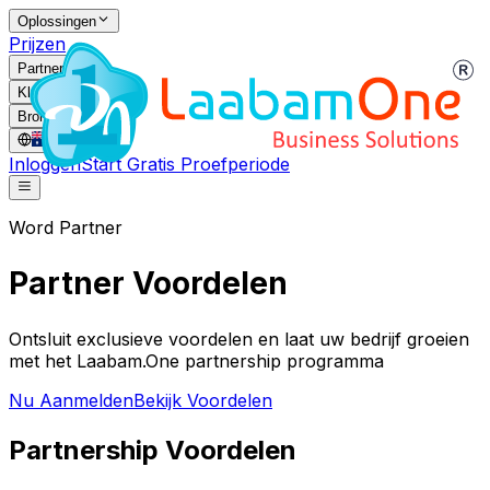
Oplossingen
Prijzen
Partners
Klanten
Bronnen
AU
/
NL
Inloggen
Start Gratis Proefperiode
Word Partner
Partner Voordelen
Ontsluit exclusieve voordelen en laat uw bedrijf groeien
met het Laabam.One partnership programma
Nu Aanmelden
Bekijk Voordelen
Partnership Voordelen