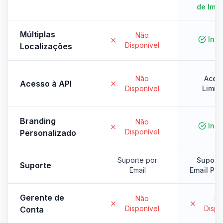
de Impo
Múltiplas
Não
Incl
Disponível
Localizações
Não
Aces
Acesso à API
Disponível
Limit
Branding
Não
Incl
Disponível
Personalizado
Suporte por
Suporte
Suporte
Email
Email Prio
Gerente de
Não
N
Disponível
Dispo
Conta