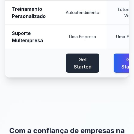
Treinamento
Tutoria
Autoatendimento
Víde
Personalizado
Suporte
Uma Empresa
Uma Em
Multempresa
Get
Ge
Started
Star
Com a confiança de empresas na