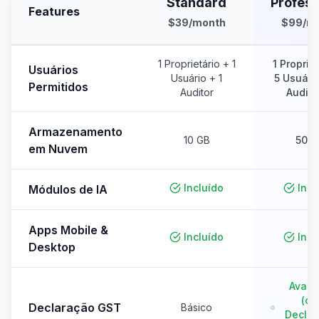
Standard
Profess
Features
$39
/month
$99
/m
1 Proprietário + 1
1 Proprie
Usuários
Usuário + 1
5 Usuári
Permitidos
Auditor
Audito
Armazenamento
10 GB
50 G
em Nuvem
Incluído
Incl
Módulos de IA
Apps Mobile &
Incluído
Incl
Desktop
Avan
(c
Declaração GST
Básico
Decla