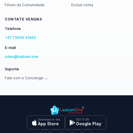
Fórum da Comunidade
Excluir conta
CONTATE VENDAS
Telefone
+91 73056 41462
E-mail
sales@laabam.one
Suporte
Fale com o Concierge →
Download on the
GET IT ON
App Store
Google Play