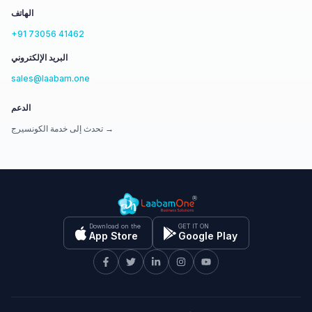
الهاتف
+91 73056 41462
البريد الإلكتروني
sales@laabam.one
الدعم
تحدث إلى خدمة الكونسيرج →
Download on the
GET IT ON
App Store
Google Play