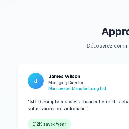
Appro
Découvrez commen
James Wilson
J
Managing Director
Manchester Manufacturing Ltd
"
MTD compliance was a headache until La
submissions are automatic.
"
£12K saved/year