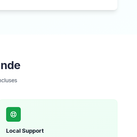
Inde
ncluses
Local Support