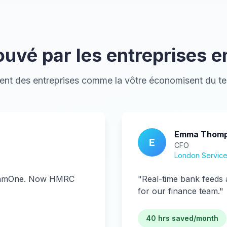
uvé par les entreprises e
t des entreprises comme la vôtre économisent du tem
Emma Thom
E
CFO
London Servic
abamOne. Now HMRC
"
Real-time bank feeds 
for our finance team.
"
40 hrs saved/month