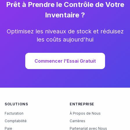
Prêt à Prendre le Contrôle de Votre
Inventaire ?
Optimisez les niveaux de stock et réduisez
les coûts aujourd'hui
Commencer l'Essai Gratuit
SOLUTIONS
ENTREPRISE
Facturation
À Propos de Nous
Comptabilité
Carrières
Paie
Partenariat avec Nous