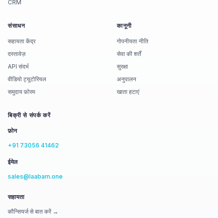
CRM
संसाधन
कानूनी
सहायता केंद्र
गोपनीयता नीति
दस्तावेज़
सेवा की शर्तें
API संदर्भ
सुरक्षा
वीडियो ट्यूटोरियल
अनुपालन
समुदाय फ़ोरम
खाता हटाएं
बिक्री से संपर्क करें
फ़ोन
+91 73056 41462
ईमेल
sales@laabam.one
सहायता
कौन्सियर्ज से बात करें →