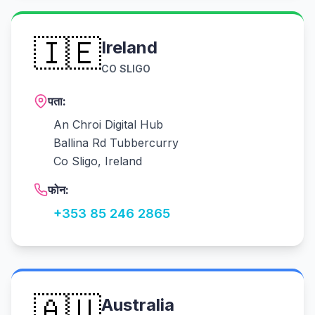
🇮🇪
Ireland
CO SLIGO
पता:
An Chroi Digital Hub
Ballina Rd Tubbercurry
Co Sligo, Ireland
फोन:
+353 85 246 2865
🇦🇺
Australia