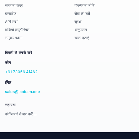
सहायता केंद्र
गोपनीयता नीति
दस्तावेज़
सेवा की शर्तें
API संदर्भ
सुरक्षा
वीडियो ट्यूटोरियल
अनुपालन
समुदाय फ़ोरम
खाता हटाएं
बिक्री से संपर्क करें
फ़ोन
+91 73056 41462
ईमेल
sales@laabam.one
सहायता
कौन्सियर्ज से बात करें →