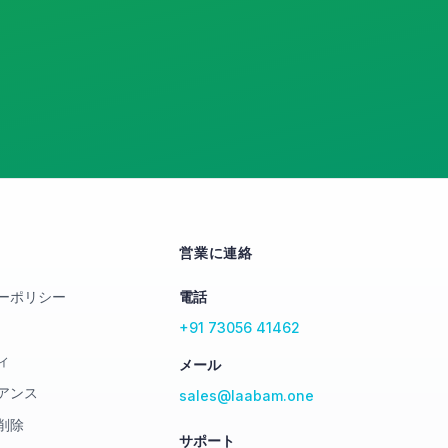
営業に連絡
ーポリシー
電話
+91 73056 41462
ィ
メール
アンス
sales@laabam.one
削除
サポート