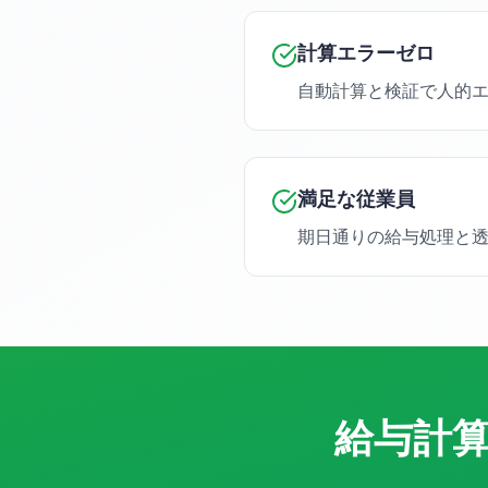
計算エラーゼロ
自動計算と検証で人的
満足な従業員
期日通りの給与処理と
給与計