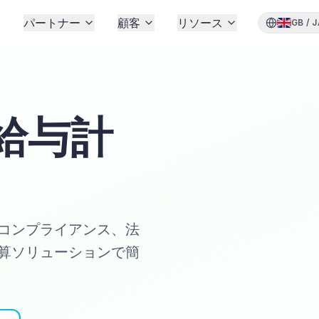
格
パートナー
顧客
リソース
GB
/
J
給与計
コンプライアンス、法
算ソリューションで簡