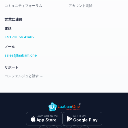
コミュニティフォーラム
アカウント削除
営業に連絡
電話
+91 73056 41462
メール
sales@laabam.one
サポート
コンシェルジュと話す →
Download on the
GET IT ON
App Store
Google Play