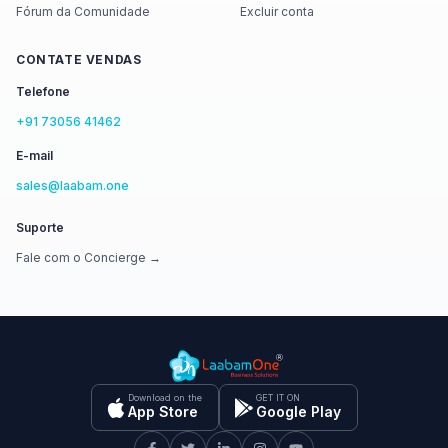
Fórum da Comunidade
Excluir conta
CONTATE VENDAS
Telefone
+91 73056 41462
E-mail
sales@laabam.one
Suporte
Fale com o Concierge →
Download on the
GET IT ON
App Store
Google Play