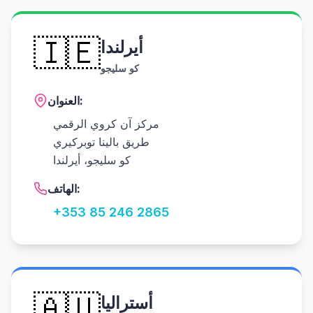
🇮🇪
أيرلندا
كو سليجو
العنوان:
مركز آن كروي الرقمي
طريق بالينا توبركيري
كو سليجو، أيرلندا
الهاتف:
+353 85 246 2865
🇦🇺
أستراليا