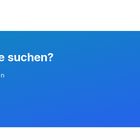
ie suchen?
en