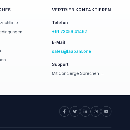
CHES
VERTRIEB KONTAKTIEREN
richtlinie
Telefon
+91 73056 41462
edingungen
E-Mail
e
sales@laabam.one
hen
Support
Mit Concierge Sprechen →