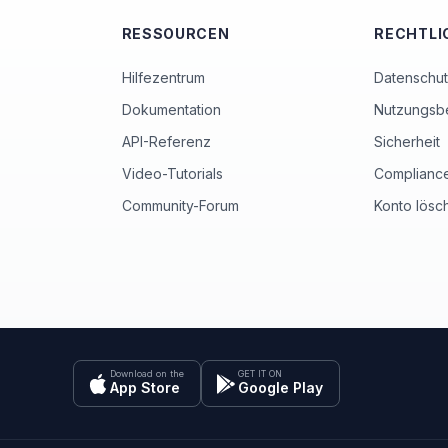
RESSOURCEN
RECHTLI
Hilfezentrum
Datenschutz
Dokumentation
Nutzungsb
API-Referenz
Sicherheit
Video-Tutorials
Complianc
Community-Forum
Konto lösc
Download on the
GET IT ON
App Store
Google Play