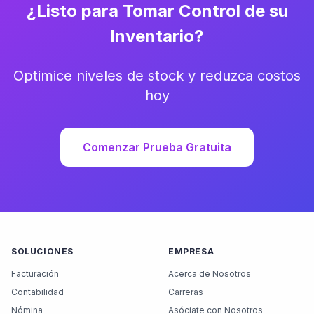
¿Listo para Tomar Control de su
Inventario?
Optimice niveles de stock y reduzca costos
hoy
Comenzar Prueba Gratuita
SOLUCIONES
EMPRESA
Facturación
Acerca de Nosotros
Contabilidad
Carreras
Nómina
Asóciate con Nosotros